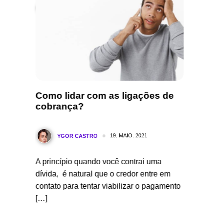
o
Como lidar com as ligações de
Morre 
cobrança?
anos
19. MAIO. 2021
YGOR CASTRO
Y
empos
A princípio quando você contrai uma
No fina
odos
dívida, é natural que o credor entre em
2022, c
s vidas
contato para tentar viabilizar o pagamento
Elizabet
[…]