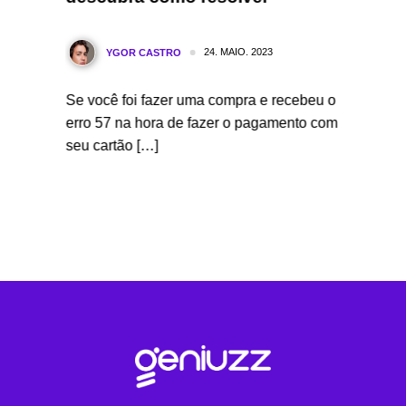
[Guia
24. MAIO. 2023
YGOR CASTRO
Y
Se você foi fazer uma compra e recebeu o
e
No mund
erro 57 na hora de fazer o pagamento com
cliente,
conhece
seu cartão […]
tem par
funcion