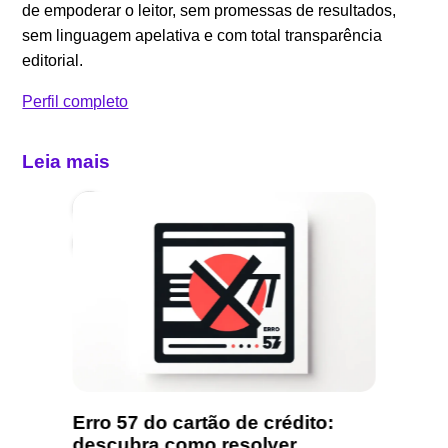
de empoderar o leitor, sem promessas de resultados,
sem linguagem apelativa e com total transparência
editorial.
Perfil completo
Leia mais
Erro 57 do cartão de crédito:
Cartão
mo
descubra como resolver
serve