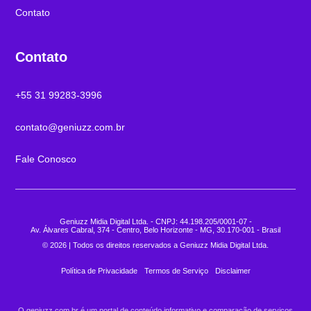
Contato
Contato
+55 31 99283-3996
contato@geniuzz.com.br
Fale Conosco
Geniuzz Midia Digital Ltda. - CNPJ: 44.198.205/0001-07 -
Av. Álvares Cabral, 374 - Centro, Belo Horizonte - MG, 30.170-001 - Brasil
© 2026 | Todos os direitos reservados a Geniuzz Midia Digital Ltda.
Política de Privacidade
Termos de Serviço
Disclaimer
O geniuzz.com.br é um portal de conteúdo informativo e comparação de serviços