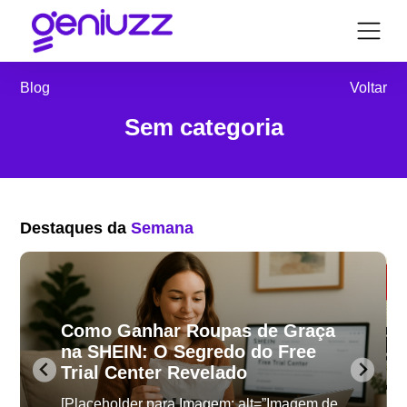
Voltar
Blog
Sem categoria
Destaques da
Semana
Como Ganhar Roupas de Graça
na SHEIN: O Segredo do Free
Trial Center Revelado
[Placeholder para Imagem: alt=”Imagem de