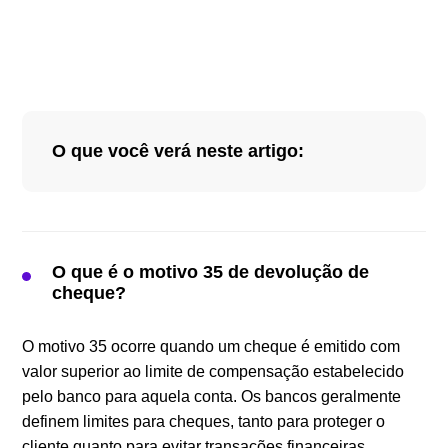
O que você verá neste artigo:
O que é o motivo 35 de devolução de cheque?
O que Fazer Quando o Cheque é Devolvido
por Motivo 35?
O que é o motivo 35 de devolução de
cheque?
Quais são os Outros Motivos de Devolução de
Cheque?
O motivo 35 ocorre quando um cheque é emitido com
valor superior ao limite de compensação estabelecido
pelo banco para aquela conta. Os bancos geralmente
definem limites para cheques, tanto para proteger o
cliente quanto para evitar transações financeiras