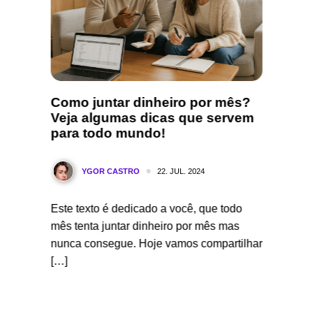
ue
Como juntar dinheiro por mês?
Propo
Veja algumas dicas que servem
Presta
para todo mundo!
como 
22. JUL. 2024
YGOR CASTRO
Y
 que
Este texto é dedicado a você, que todo
Se você
mês tenta juntar dinheiro por mês mas
é impor
dor
nunca consegue. Hoje vamos compartilhar
cliente,
[…]