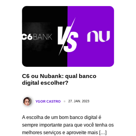
s? Os
C6 ou Nubank: qual banco
Códig
digital escolher?
qual 
27. JAN. 2023
YGOR CASTRO
Y
em
A escolha de um bom banco digital é
O Picpa
disso,
sempre importante para que você tenha os
muito no
ipais do
melhores serviços e aproveite mais […]
carteira