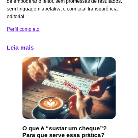
de empoderar o leitor, sem promessas de resultados,
sem linguagem apelativa e com total transparência
editorial.
Perfil completo
Leia mais
 cair
O que é “sustar um cheque”?
Nota 
Para que serve essa prática?
funci