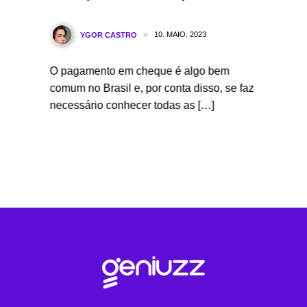
[+ Mo
10. MAIO. 2023
YGOR CASTRO
Y
rta
O pagamento em cheque é algo bem
A nota 
 o
comum no Brasil e, por conta disso, se faz
essenci
rentes,
necessário conhecer todas as […]
comerci
compree