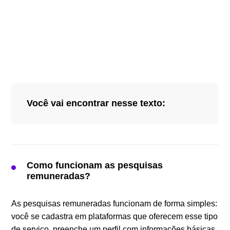
Você vai encontrar nesse texto:
Como funcionam as pesquisas remuneradas?
Principais plataformas e empresas que pagam
por pesquisas via Pix
Como funcionam as pesquisas
remuneradas?
Como começar a responder pesquisas pagas:
Passo a Passo
As pesquisas remuneradas funcionam de forma simples:
Quanto que dá pra ganhar com essas
você se cadastra em plataformas que oferecem esse tipo
pesquisas?
de serviço, preenche um perfil com informações básicas