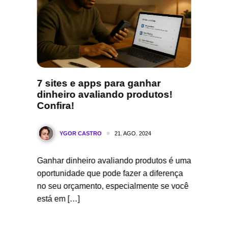
7 sites e apps para ganhar
Moneti
dinheiro avaliando produtos!
Talent
Confira!
Y
21. AGO. 2024
YGOR CASTRO
O Cenár
Ganhar dinheiro avaliando produtos é uma
Habilid
 uma das
oportunidade que pode fazer a diferença
a busca 
estaque
no seu orçamento, especialmente se você
financei
está em […]