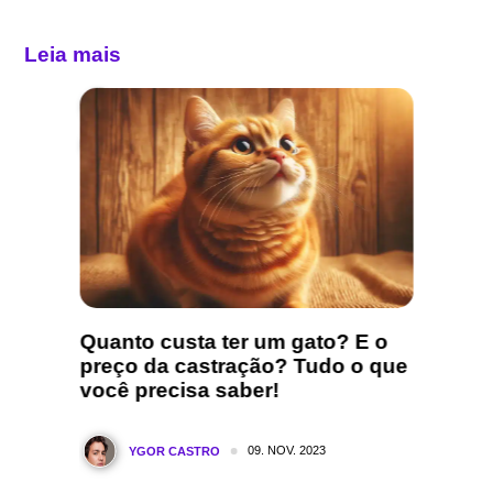
Leia mais
ruguai
Quanto custa ter um gato? E o
Dia d
preço da castração? Tudo o que
quand
você precisa saber!
comem
09. NOV. 2023
YGOR CASTRO
Y
muitas