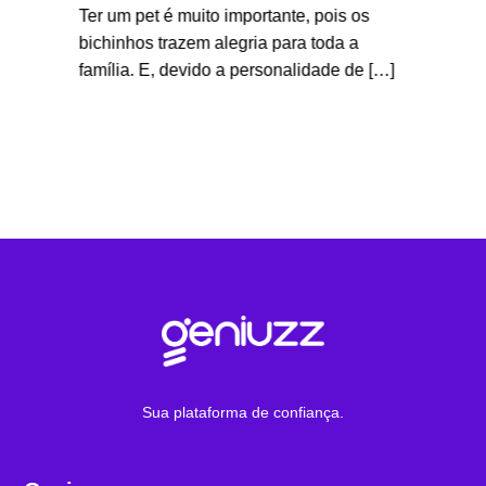
Ter um pet é muito importante, pois os
O Dia d
ança
bichinhos trazem alegria para toda a
celebra
bem […]
família. E, devido a personalidade de […]
papel f
nossas 
Sua plataforma de confiança.