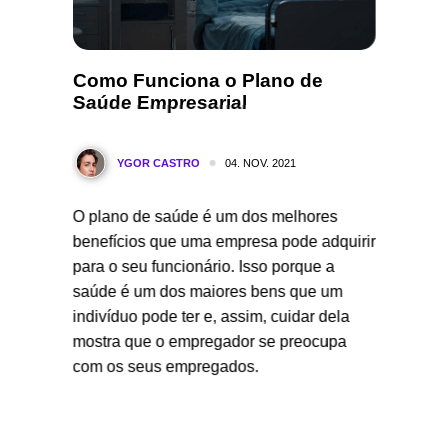
 de
Como Funciona o Plano de
Qual 
Saúde Empresarial
Saúde
04. NOV. 2021
YGOR CASTRO
Y
O plano de saúde é um dos melhores
O segur
úde
benefícios que uma empresa pode adquirir
serviço
ês você
para o seu funcionário. Isso porque a
aspecto
saúde é um dos maiores bens que um
Ambos o
indivíduo pode ter e, assim, cuidar dela
benefici
mostra que o empregador se preocupa
na hora
com os seus empregados.