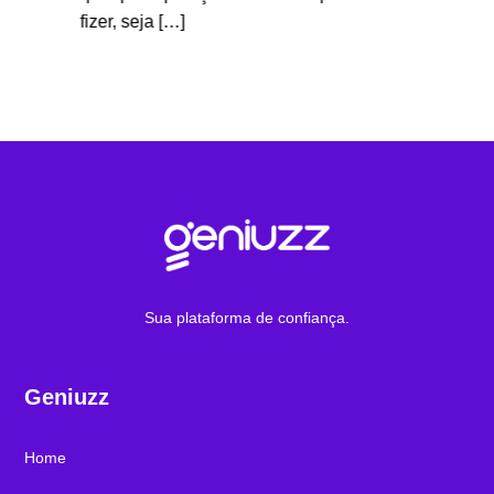
muitas 
…]
fizer, seja […]
Sua plataforma de confiança.
Geniuzz
Home