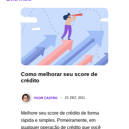
om a
Como melhorar seu score de
7 dica
crédito
de cr
negat
23. DEZ. 2021
YGOR CASTRO
Y
Melhore seu score de crédito de forma
Com a s
os
rápida e simples. Primeiramente, em
dificul
zado
qualquer operação de crédito que você