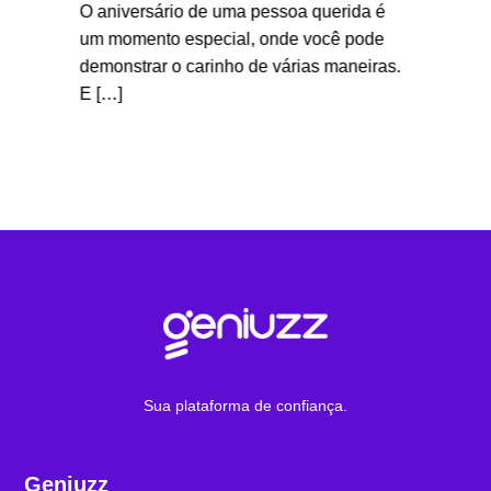
O aniversário de uma pessoa querida é
, sabia
No Brasi
um momento especial, onde você pode
 no
afilhado
demonstrar o carinho de várias maneiras.
21 de m
E […]
Sua plataforma de confiança.
Geniuzz