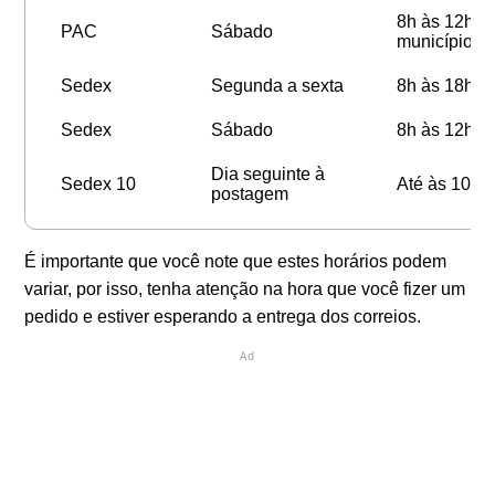
8h às 12h (v
PAC
Sábado
município).
Sedex
Segunda a sexta
8h às 18h
Sedex
Sábado
8h às 12h
Dia seguinte à
Sedex 10
Até às 10h d
postagem
É importante que você note que estes horários podem
variar, por isso, tenha atenção na hora que você fizer um
pedido e estiver esperando a entrega dos correios.
Ad