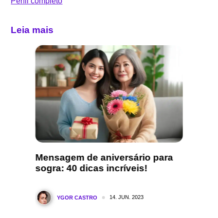
Perfil completo
Leia mais
a: 5
Mensagem de aniversário para
Dia do
sogra: 40 dicas incríveis!
dicas
nesse 
14. JUN. 2023
YGOR CASTRO
Y