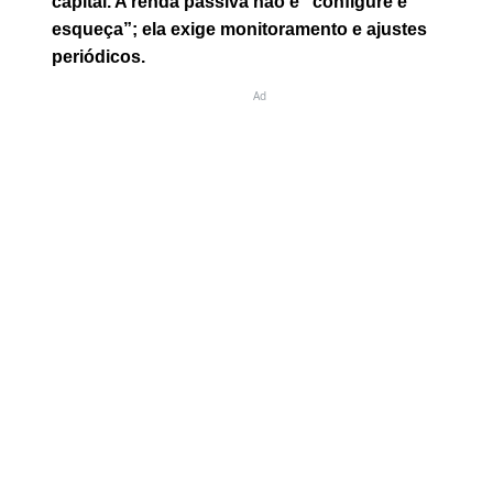
capital. A renda passiva não é “configure e
esqueça”; ela exige monitoramento e ajustes
periódicos.
Ad