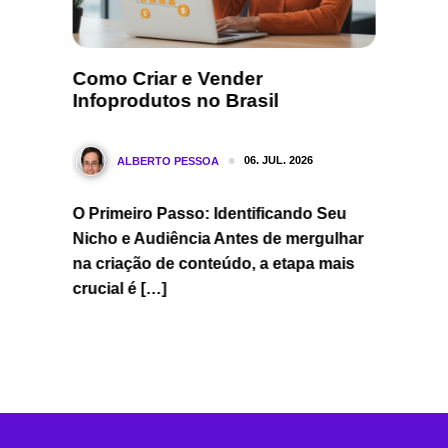
Como Criar e Vender
Renda
ar
Infoprodutos no Brasil
Inicia
Invest
06. JUL. 2026
ALBERTO PESSOA
A
O Primeiro Passo: Identificando Seu
Introd
Nicho e Audiência Antes de mergulhar
elo
Extra O
na criação de conteúdo, a etapa mais
cê pode
Em um 
crucial é […]
constan