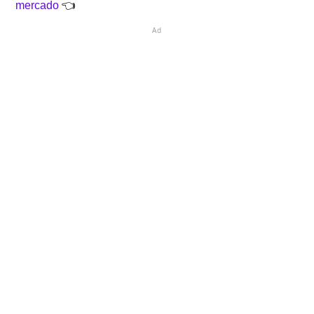
mercado
👈
Ad