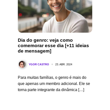
 dia e
Dia do genro: veja como
Onde 
comemorar esse dia [+11 ideias
Aplica
de mensagem]
Nenhu
23. ABR. 2024
YGOR CASTRO
A
ra do
Para muitas famílias, o genro é mais do
Você já 
a não
que apenas um membro adicional. Ele se
jogo do
torna parte integrante da dinâmica […]
procurar