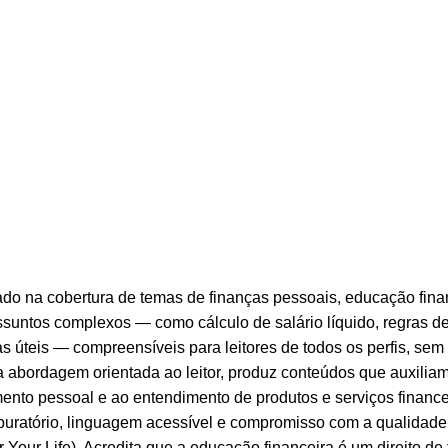
ado na cobertura de temas de finanças pessoais, educação finan
assuntos complexos — como cálculo de salário líquido, regras 
s úteis — compreensíveis para leitores de todos os perfis, sem
 abordagem orientada ao leitor, produz conteúdos que auxilia
mento pessoal e ao entendimento de produtos e serviços finance
puratório, linguagem acessível e compromisso com a qualidade e
Your Life). Acredita que a educação financeira é um direito de