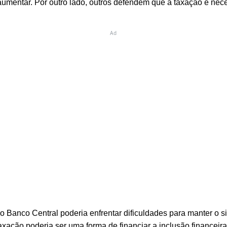
aumentar. Por outro lado, outros defendem que a taxação é nece
Ad
 Banco Central poderia enfrentar dificuldades para manter o s
xação poderia ser uma forma de financiar a inclusão financeira 