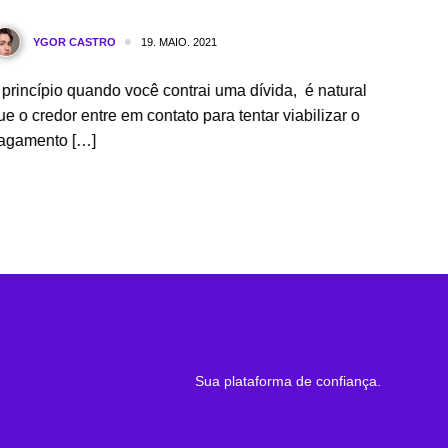
19. MAIO. 2021
YGOR CASTRO
 princípio quando você contrai uma dívida, é natural
Primei
ue o credor entre em contato para tentar viabilizar o
pandem
agamento […]
reorga
[…]
Sua plataforma de confiança.