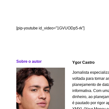
[pip-youtube id_video=”1GVUODp5-rk”]
Sobre o autor
Ygor Castro
Jornalista especializ
voltada para tornar 
planejamento de data
informativa. Com uma
dinheiro, ao planeja
é pautado por rigor a
YMYL (Your Money or 