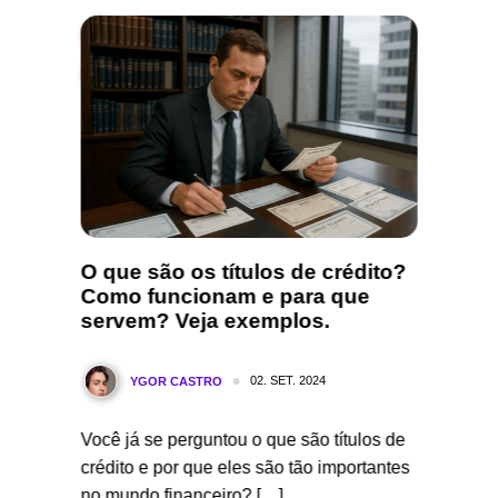
 ouro?
O que são os títulos de crédito?
Marge
um
Como funcionam e para que
apren
servem? Veja exemplos.
Y
02. SET. 2024
YGOR CASTRO
Dentro 
 sido um
Você já se perguntou o que são títulos de
empresa
er.
crédito e por que eles são tão importantes
são ess
[…]
no mundo financeiro? […]