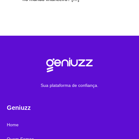
para in
Sua plataforma de confiança.
Geniuzz
Home
Quem Somos