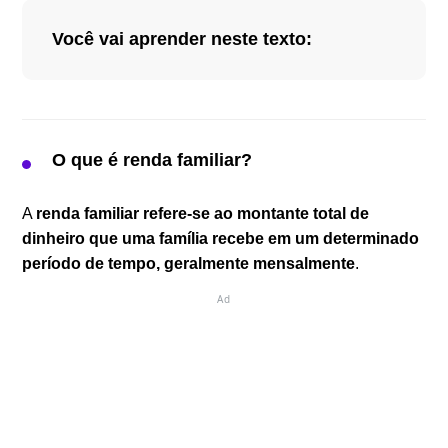
Você vai aprender neste texto:
O que é renda familiar
O que entra no cálculo da renda familiar
O que é renda familiar?
Como calcular renda familiar mensal
Como calcular renda per capita familiar
A
renda familiar refere-se ao montante total de
O que NÃO deve entrar no cálculo da renda
dinheiro que uma família recebe em um determinado
familiar
período de tempo, geralmente mensalmente
.
Exemplos de composição familiar
Ad