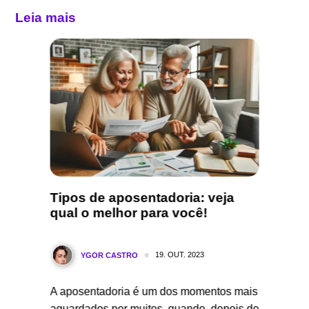
Leia mais
você
Tipos de aposentadoria: veja
Quant
io?
qual o melhor para você!
receb
aprov
19. OUT. 2023
YGOR CASTRO
Y
A aposentadoria é um dos momentos mais
le é um
Entre os
aguardados por muitos, quando, depois de