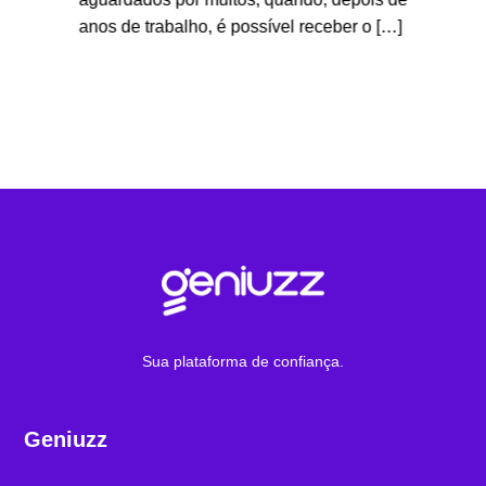
 pela
está o 
anos de trabalho, é possível receber o […]
tado
pessoas
]
[…]
Sua plataforma de confiança.
Geniuzz